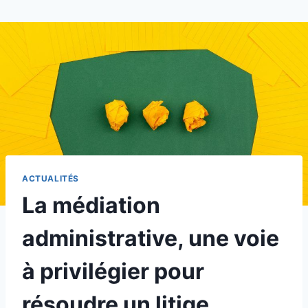
Aller
au
contenu
ACTUALITÉS
La médiation
administrative, une voie
à privilégier pour
résoudre un litige